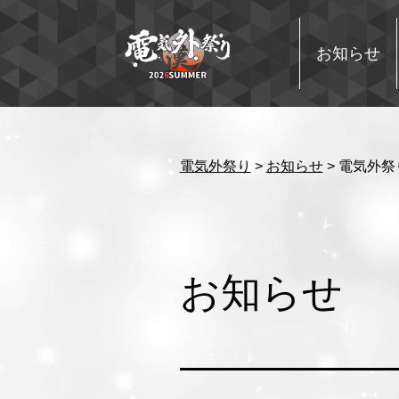
コ
ン
テ
お知らせ
ン
ツ
へ
ス
キ
ッ
電気外祭り
>
お知らせ
>
電気外祭り 
プ
お知らせ