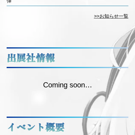
弾
>>お知らせ一覧
出展社情報
Coming soon…
イベント概要