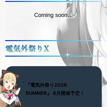
Coming soon…
電気外祭りX
『電気外祭り2026
SUMMER』 8月開催予定！