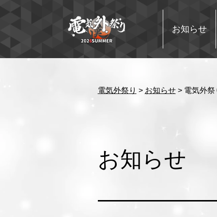
コ
ン
テ
お知らせ
ン
ツ
へ
ス
キ
ッ
電気外祭り
>
お知らせ
>
電気外祭り
プ
お知らせ