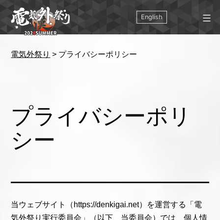
コ
ン
English
テ
ン
ツ
電気外祭り
>
プライバシーポリシー
へ
ス
キ
ッ
プ
プライバシーポリ
シー
当ウェブサイト（https://denkigai.net）を運営する「電
気外祭り実行委員会」（以下、当委員会）では、個人情